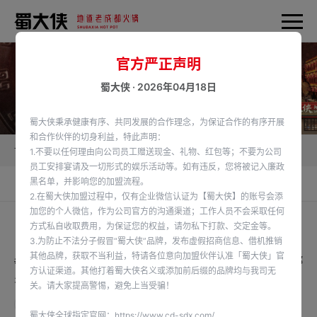
官方严正声明
蜀大侠 · 2026年04月18日
蜀大侠秉承健康有序、共同发展的合作理念，为保证合作的有序开展
和合作伙伴的切身利益，特此声明：
首页
蜀大侠新闻
品牌资讯
1.不要以任何理由向公司员工赠送现金、礼物、红包等；不要为公司
员工安排宴请及一切形式的娱乐活动等。如有违反，您将被记入廉政
黑名单，并影响您的加盟流程。
品牌大数据
品牌资讯
签约动态
2.在蜀大侠加盟过程中，仅有企业微信认证为【蜀大侠】的账号会添
加您的个人微信，作为公司官方的沟通渠道；工作人员不会采取任何
方式私自收取费用，为保证您的权益，请勿私下打款、交定金等。
3.为防止不法分子假冒“蜀大侠”品牌，发布虚假招商信息、借机推销
其他品牌，获取不当利益，特请各位意向加盟伙伴认准「蜀大侠」官
#劳动节 🧗‍♀️人生没有彩排✨ 每一个拼搏的瞬间都值得记录 #吃成都
方认证渠道。其他打着蜀大侠名义或添加前后缀的品牌均与我司无
火锅就吃蜀大侠 🍲
关。请大家提高警惕，避免上当受骗！
查看详情
蜀大侠全球指定官网：
https://www.cd-sdx.com/