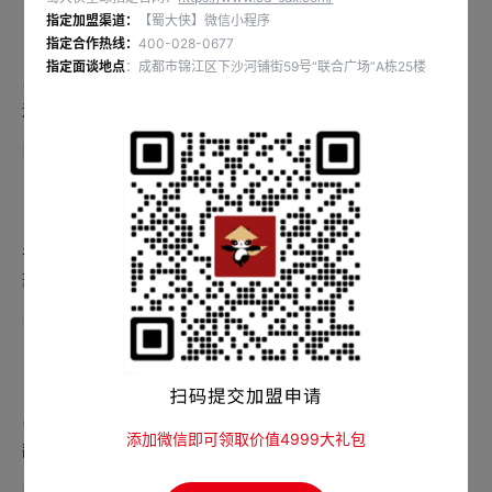
指定加盟渠道：
【蜀大侠】微信小程序
指定合作热线：
400-028-0677
指定面谈地点
：成都市锦江区下沙河铺街59号“联合广场”A栋25楼
🍤虾玩一夏·一起开涮 🔎用DeepSeek测幸运色 吃与你更适配的幸
运虾滑 🍲DIY产品当餐可涮~ #五一#吃成都火锅就吃蜀大侠
查看详情
谷雨｜百谷生、热气腾 🌨春天的最后一场雨🍃 🔥最适合沸腾的相
聚🔥 #吃成都火锅就吃蜀大侠
查看详情
🍲一锅煮沸江湖味 👉6大招牌特色菜品 👉午市9.9元不限量 🔥让
添加微信即可领取价值4999大礼包
翻滚的红油治愈忙碌 👉#吃成都火锅就吃蜀大侠
查看详情