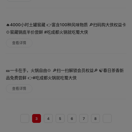
🔥4000小时土罐窖藏 👉富含100种风味物质 🔎扫码购大侠权益卡
🍲窖藏锅底半价尝鲜 #吃成都火锅就吃蜀大侠
查看详情
🎫一卡在手，火锅自由🍲 🔎扫一扫解锁会员权益🔎 🍃春日茶香新
品免费尝鲜 👉#吃成都火锅就吃蜀大侠
查看详情
3
4
5
6
7
8