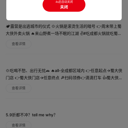
4s后自动关闭
关闭
🏕️露营是出逃城市的仪式 🍲火锅是滚烫生活的暗号 👉周末带上蜀
大侠外卖火锅 🔥来山野煮一场不眠的江湖 ✌#吃成都火锅就吃蜀大
侠
查看详情
🍲吃喝不愁、出行无忧🚗 🔥all-全成都区域内 👉任意起点→蜀大侠
门店 👉蜀大侠门店→任意终点 🔎扫码领券👉滴滴打车 👍蜀大侠
会员享6折专蜀优惠 #吃成都火锅就吃蜀大侠
查看详情
5.9折都不冲？tell me why？
查看详情