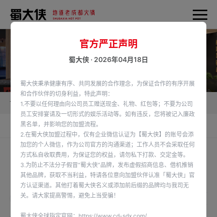
官方严正声明
蜀大侠 · 2026年04月18日
蜀大侠秉承健康有序、共同发展的合作理念，为保证合作的有序开展
和合作伙伴的切身利益，特此声明：
首页
加盟蜀大侠
供应链产品
1.不要以任何理由向公司员工赠送现金、礼物、红包等；不要为公司
员工安排宴请及一切形式的娱乐活动等。如有违反，您将被记入廉政
黑名单，并影响您的加盟流程。
食材供应链
供应链产品
2.在蜀大侠加盟过程中，仅有企业微信认证为【蜀大侠】的账号会添
加您的个人微信，作为公司官方的沟通渠道；工作人员不会采取任何
方式私自收取费用，为保证您的权益，请勿私下打款、交定金等。
3.为防止不法分子假冒“蜀大侠”品牌，发布虚假招商信息、借机推销
供应链产品
其他品牌，获取不当利益，特请各位意向加盟伙伴认准「蜀大侠」官
Supply Chain Products
方认证渠道。其他打着蜀大侠名义或添加前后缀的品牌均与我司无
关。请大家提高警惕，避免上当受骗！
全部
丸滑类
调理肉类
江河湖海类
水发产品
刨
蜀大侠全球指定官网：
https://www.cd-sdx.com/