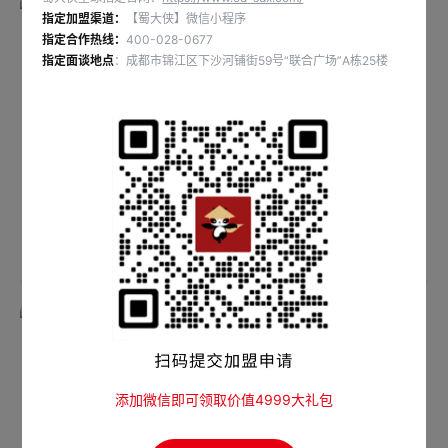
指定加盟渠道：
【蜀大侠】微信小程序
指定合作热线：
400-028-0677
指定面谈地点
：成都市锦江区下沙河铺街59号“联合广场”A栋25楼
爆爆滑虾肉卷
爆爆滑海鸭蛋虾滑
添加微信即可领取价值4999大礼包