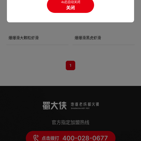
4s后自动关闭
关闭
爆爆滑大颗粒虾滑
爆爆滑黑虎虾滑
1
官方指定加盟热线
400-028-0677
点击拨打