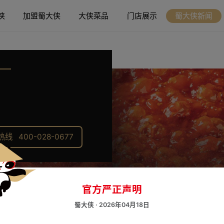
侠
加盟蜀大侠
大侠菜品
门店展示
蜀大侠新闻
 400-028-0677
官方严正声明
蜀大侠 · 2026年04月18日