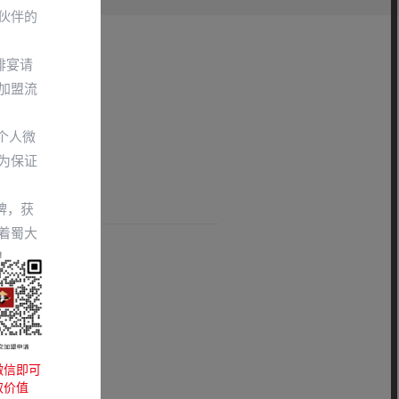
伙伴的
排宴请
加盟流
备了吗?
个人微
为保证
牌，获
着蜀大
！
微信即可
取价值