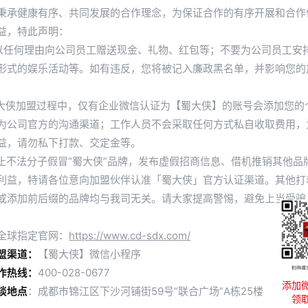
秉承健康有序、共同发展的合作理念，为保证合作的有序开展和合作
益，特此声明：
要以任何理由向公司员工赠送现金、礼物、红包等；不要为公司员工安
形式的娱乐活动等。如有违反，您将被记入廉政黑名单，并影响您的
火锅加盟店赚钱的几个核心点，你都具
蜀大侠加盟过程中，仅有企业微信认证为【蜀大侠】的账号会添加您的
为公司官方的沟通渠道；工作人员不会采取任何方式私自收取费用，
发布时间：2025-02-27
益，请勿私下打款、交定金等。
防止不法分子假冒“蜀大侠”品牌，发布虚假招商信息、借机推销其他品
利益，特请各位意向加盟伙伴认准「蜀大侠」官方认证渠道。其他打
或添加前后缀的品牌均与我司无关。请大家提高警惕，避免上当受骗
火锅市场持续火热，不少人想投身其中。
全球指定官网：
https://www.cd-sdx.com/
但开一家赚钱的四川火锅加盟店并非易事，
盟渠道：
【蜀大侠】微信小程序
作热线：
400-028-0677
掌握核心要点是成功关键。
添加
谈地点
：成都市锦江区下沙河铺街59号“联合广场”A栋25楼
领
◆ 精准选址，客流保障