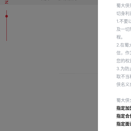
蜀大侠
切身利
1.不
及一切
程。
开四川
2.在
信，作
您的权
3.为
取不当
侠名义
蜀大侠
指定加
指定合
指定面