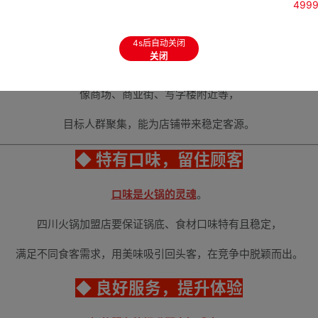
499
选址直接决定客流量
。
3s后自动关闭
关闭
要选在人流量大、交通便利的地方，
像商场、商业街、写字楼附近等，
目标人群聚集，能为店铺带来稳定客源。
◆ 特有口味，留住顾客
口味是火锅的灵魂
。
四川火锅加盟店要保证锅底、食材口味特有且稳定，
满足不同食客需求，用美味吸引回头客，在竞争中脱颖而出。
◆ 良好服务，提升体验