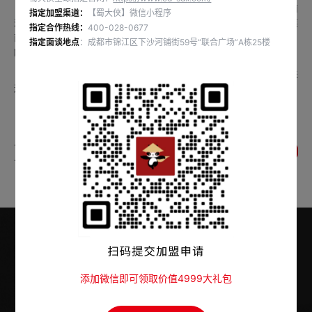
杜塞尔多夫(德语：Düsseldorf，英语：Dusseldorf)人口57万，位于莱茵
指定加盟渠道：
【蜀大侠】微信小程序
河畔。杜塞紧邻世界著名的鲁尔区，是欧洲人口Z稠密、经济Z发达地区北莱
指定合作热线：
400-028-0677
茵-威斯特法伦州的首府，是德国广告，服装，展览业和通讯业的重要城市，
指定面谈地点
：成都市锦江区下沙河铺街59号“联合广场”A栋25楼
欧洲物流中心城市。
市内有十三至十八世纪古迹、艺术学院、著名陶器博物馆等。杜塞尔多夫
还是19世纪德国著名诗人海因里希·海涅的出生地。
2019年12月26日，位列2019年全球城市500强榜单第163名。
上一条：甘肃省酒泉敦煌市续约成功
返回列表
下一条：江苏省镇江丹阳市续约成功
添加微信即可领取价值4999大礼包
官方指定加盟热线