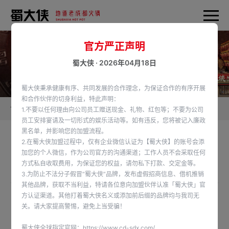
官方严正声明
蜀大侠 · 2026年04月18日
蜀大侠秉承健康有序、共同发展的合作理念，为保证合作的有序开展
和合作伙伴的切身利益，特此声明：
首页
蜀大侠新闻
1.不要以任何理由向公司员工赠送现金、礼物、红包等；不要为公司
员工安排宴请及一切形式的娱乐活动等。如有违反，您将被记入廉政
黑名单，并影响您的加盟流程。
2.在蜀大侠加盟过程中，仅有企业微信认证为【蜀大侠】的账号会添
德国杜塞尔多夫签约成功
加您的个人微信，作为公司官方的沟通渠道；工作人员不会采取任何
方式私自收取费用，为保证您的权益，请勿私下打款、交定金等。
发布时间：2024-10-30
3.为防止不法分子假冒“蜀大侠”品牌，发布虚假招商信息、借机推销
其他品牌，获取不当利益，特请各位意向加盟伙伴认准「蜀大侠」官
方认证渠道。其他打着蜀大侠名义或添加前后缀的品牌均与我司无
蜀大侠火锅✖德国杜塞尔多夫汤总、胡总、武总签约成功🕌✨感谢信任🎉🥳
关。请大家提高警惕，避免上当受骗！
预㊗生意兴隆 财源广进💰
蜀大侠全球指定官网：
https://www.cd-sdx.com/