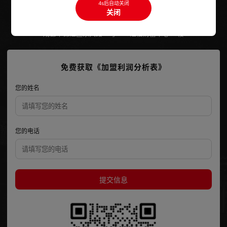
4s后自动关闭
400-028-0677
点击拨打
关闭
成都市锦江区东大路16号HFC汇信财富中心39楼
免费获取《加盟利润分析表》
您的姓名
您的电话
提交信息